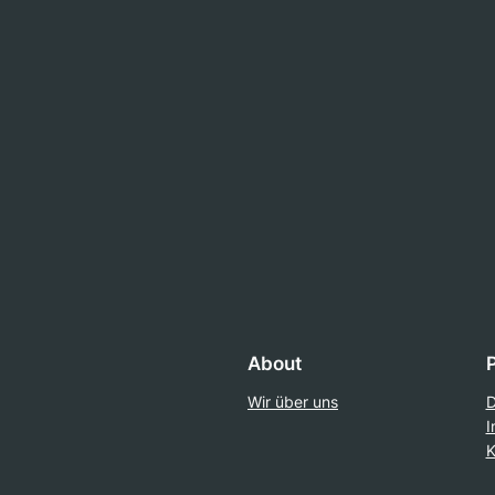
About
Wir über uns
D
I
K